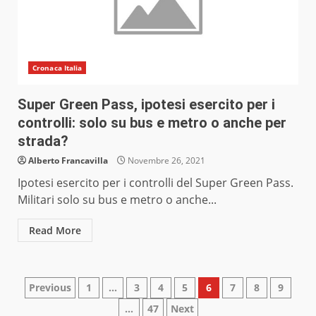
Cronaca Italia
Super Green Pass, ipotesi esercito per i
controlli: solo su bus e metro o anche per
strada?
Alberto Francavilla
Novembre 26, 2021
Ipotesi esercito per i controlli del Super Green Pass.
Militari solo su bus e metro o anche...
Read More
Paginazione
Previous
1
…
3
4
5
6
7
8
9
…
47
Next