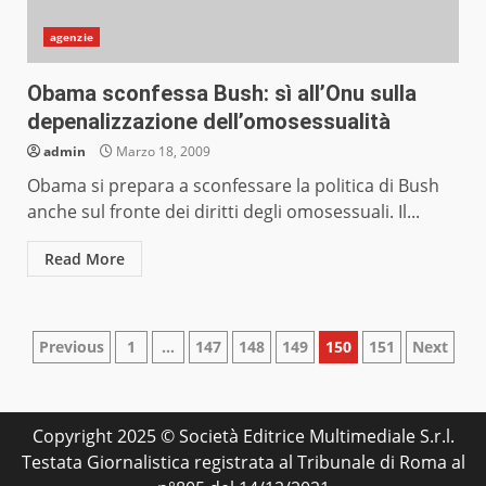
agenzie
Obama sconfessa Bush: sì all’Onu sulla
depenalizzazione dell’omosessualità
admin
Marzo 18, 2009
Obama si prepara a sconfessare la politica di Bush
anche sul fronte dei diritti degli omosessuali. Il...
Read More
Paginazione
Previous
1
…
147
148
149
150
151
Next
degli
articoli
Copyright 2025 © Società Editrice Multimediale S.r.l.
Testata Giornalistica registrata al Tribunale di Roma al