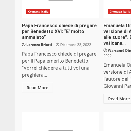
Cronaca Italia
Cronaca Italia
Papa Francesco chiede di pregare
Emanuela Orl
per Benedetto XVI: “E’ molto
versione di 
ammalato”
alle suore”.
vaticana…
Lorenzo Briotti
Dicembre 28, 2022
Warsamé Dini
Papa Francesco chiede di pregare
2022
per il Papa emerito Benedetto.
Emanuela Or
“Vorrei chiedere a tutti voi una
versione di A
preghiera...
l’autore del
Giovanni Paol
Read More
Read More