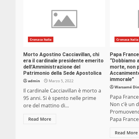
Cronaca Italia
Cronaca Italia
Morto Agostino Cacciavillan, chi
Papa France
era il cardinale presidente emerito
“Dobbiamo 
dell’Amministrazione del
morte, non 
Patrimonio della Sede Apostolica
Accanimento
immorale”
admin
Marzo 5, 2022
Warsamé Dini
Il cardinale Cacciavillan è morto a
Papa France
95 anni. Si è spento nelle prime
Non c’è un di
ore del mattino di...
Promuovendo 
Papa Frances
Read More
Read More