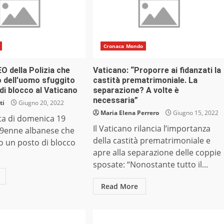
Cronaca Mondo
EO della Polizia che
Vaticano: “Proporre ai fidanzati la
o dell’uomo sfuggito
castità prematrimoniale. La
di blocco al Vaticano
separazione? A volte è
necessaria”
ti
Giugno 20, 2022
Maria Elena Perrero
Giugno 15, 2022
ta di domenica 19
Il Vaticano rilancia l’importanza
39enne albanese che
della castità prematrimoniale e
o un posto di blocco
apre alla separazione delle coppie
sposate: “Nonostante tutto il...
Read More