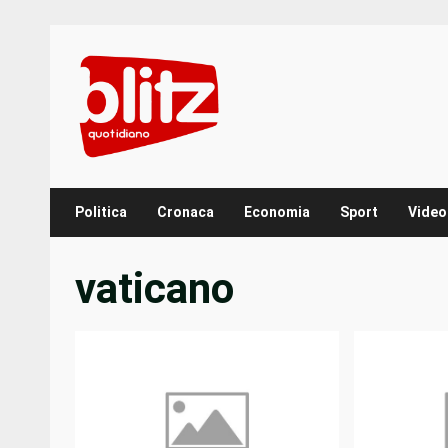
Skip
to
content
Politica
Cronaca
Economia
Sport
Video
vaticano