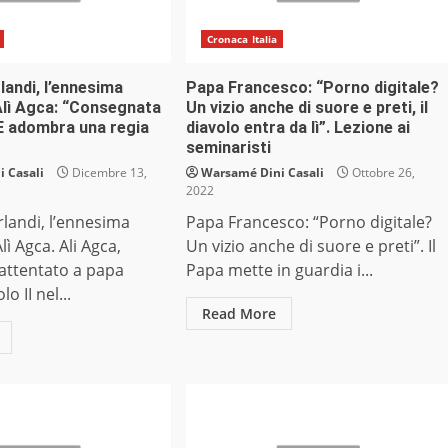
Cronaca Italia
andi, l’ennesima
Papa Francesco: “Porno digitale?
Alì Agca: “Consegnata
Un vizio anche di suore e preti, il
 E adombra una regia
diavolo entra da lì”. Lezione ai
seminaristi
 Casali
Dicembre 13,
Warsamé Dini Casali
Ottobre 26,
2022
landi, l’ennesima
Papa Francesco: “Porno digitale?
lì Agca. Ali Agca,
Un vizio anche di suore e preti”. Il
l’attentato a papa
Papa mette in guardia i...
o II nel...
Read More