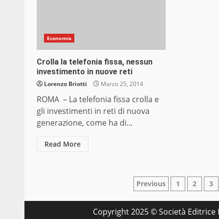
Economia
Crolla la telefonia fissa, nessun
investimento in nuove reti
Lorenzo Briotti
Marzo 25, 2014
ROMA – La telefonia fissa crolla e
gli investimenti in reti di nuova
generazione, come ha di...
Read More
Paginazione
Previous
1
2
3
degli
Copyright 2025 © Società Editrice M