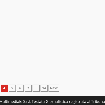
4
5
6
7
…
14
Next
ultimediale S.r.l. Testata Giornalistica registrata al Tribu