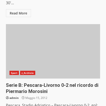
30′...
Read More
Sport
z_Archivio
Serie B: Pescara-Livorno 0-2 nel ricordo di
Piermario Morosini
admin
Maggio 15, 2012
Pescara, Stadio Adriatico – Pescara-Livorno 0-2, gol: