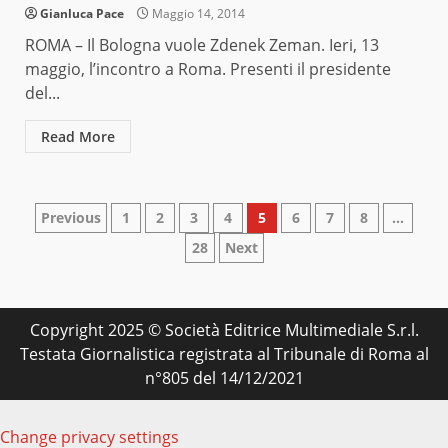
Gianluca Pace
Maggio 14, 2014
ROMA – Il Bologna vuole Zdenek Zeman. Ieri, 13
maggio, l’incontro a Roma. Presenti il presidente
del...
Read More
Paginazione
Previous
1
2
3
4
5
6
7
8
…
28
Next
degli
articoli
Copyright 2025 © Società Editrice Multimediale S.r.l.
Testata Giornalistica registrata al Tribunale di Roma al
n°805 del 14/12/2021
Change privacy settings