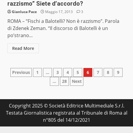
razzismo” Siete d’accordo?
Gianluca Pace
Maggio 17, 2013
3
ROMA – “Fischi a Balotelli? Non è razzismo”. Parola
di Zdenek Zeman. “Il discorso di Balotelli è un
po’strano...
Read More
Paginazione
Previous
1
…
3
4
5
6
7
8
9
…
28
Next
degli
articoli
Copyright 2025 © Società Editrice Multimediale S.r.l.
Testata Giornalistica registrata al Tribunale di Roma al
n°805 del 14/12/2021