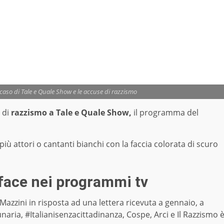
l caso di Tale e Quale Show e le accuse di razzismo
 di
razzismo a Tale e Quale Show,
il programma del
iù attori o cantanti bianchi con la faccia colorata di scuro
kface nei programmi tv
 Mazzini in risposta ad una lettera ricevuta a gennaio, a
unaria, #Italianisenzacittadinanza, Cospe, Arci e Il Razzismo 