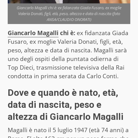
Giancarlo Magalli chi è: ex fidanzata Giada Fusaro, ex moglie
Valeria Donati, figli, età, peso, altezza e data di nascita (foto
ANSA/CLAUDIO ONORATI)
Giancarlo Magalli
chi è:
ex fidanzata Giada
Fusaro, ex moglie Valeria Donati, figli, età,
peso, altezza e data di nascita. Magalli sarà
uno degli ospiti della puntata odierna di
Top Dieci, trasmissione televisiva della Rai
condotta in prima serata da Carlo Conti.
Dove e quando è nato, età,
data di nascita, peso e
altezza di Giancarlo Magalli
Magalli è nato il 5 luglio 1947 (età 74 anni) a