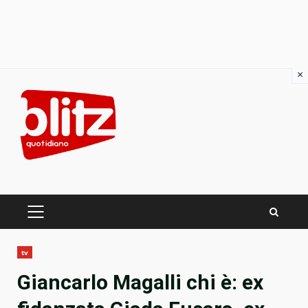
×
Skip
to
content
PRIMARY
MENU
tv
Giancarlo Magalli chi è: ex