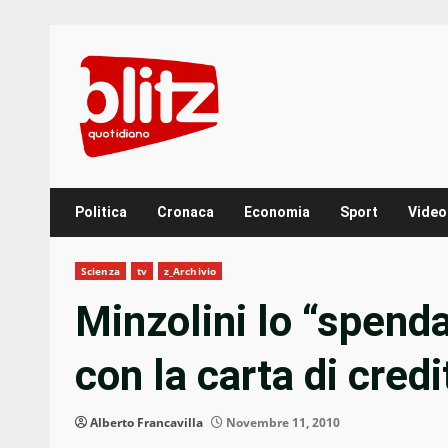
Skip
to
content
Politica
Cronaca
Economia
Sport
Video
Scienza
tv
z_Archivio
Minzolini lo “spend
con la carta di credi
Alberto Francavilla
Novembre 11, 2010