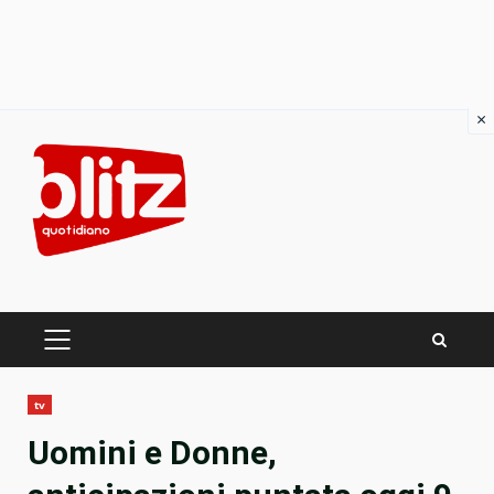
×
Skip
to
content
PRIMARY
MENU
tv
Uomini e Donne,