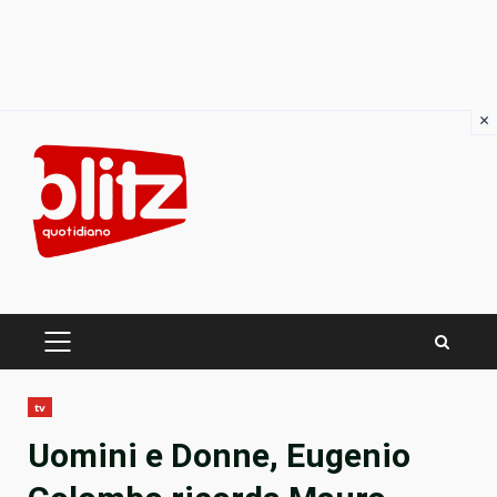
×
Skip
to
content
PRIMARY
MENU
tv
Uomini e Donne, Eugenio