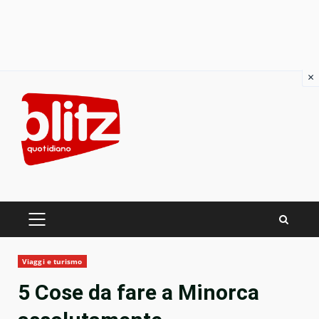
×
Skip
to
content
PRIMARY
MENU
Viaggi e turismo
5 Cose da fare a Minorca