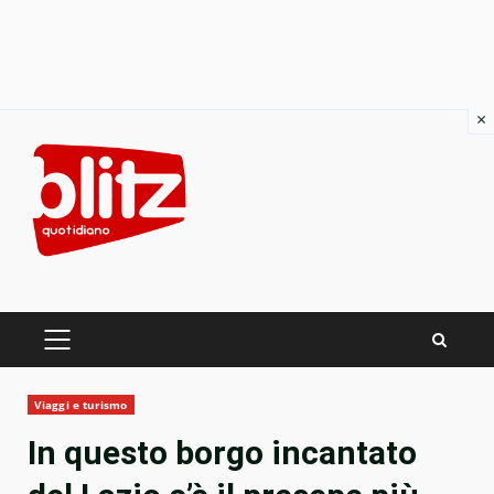
×
Skip
to
content
PRIMARY
MENU
Viaggi e turismo
In questo borgo incantato