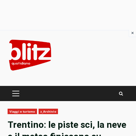
×
Skip
to
content
PRIMARY
MENU
Viaggi e turismo
z_Archivio
Trentino: le piste sci, la neve