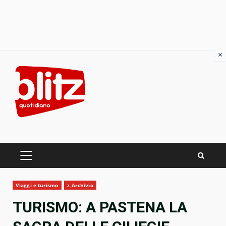
×
Skip
to
content
PRIMARY
MENU
Viaggi e turismo
z_Archivio
TURISMO: A PASTENA LA