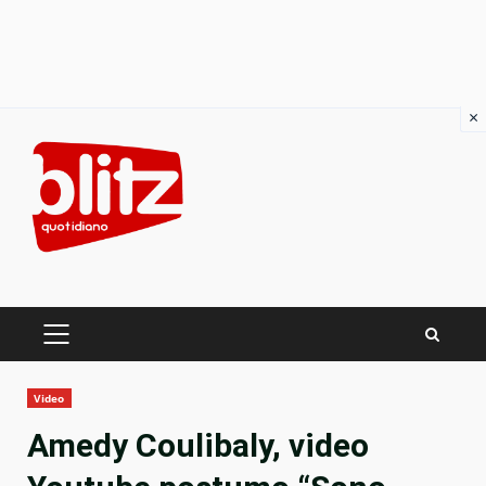
×
Skip
to
content
PRIMARY
MENU
Video
Amedy Coulibaly, video