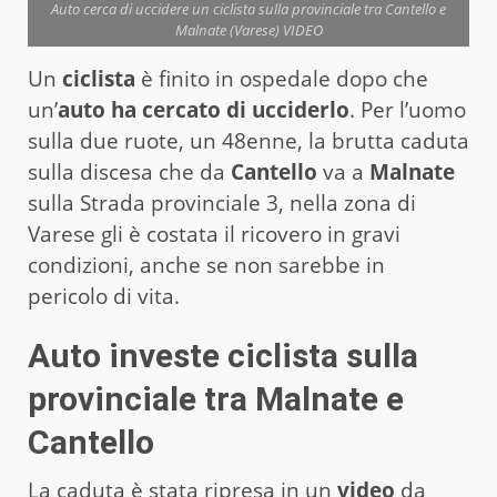
Auto cerca di uccidere un ciclista sulla provinciale tra Cantello e
Malnate (Varese) VIDEO
Un
ciclista
è finito in ospedale dopo che
un’
auto ha cercato di ucciderlo
. Per l’uomo
sulla due ruote, un 48enne, la brutta caduta
sulla discesa che da
Cantello
va a
Malnate
sulla Strada provinciale 3, nella zona di
Varese gli è costata il ricovero in gravi
condizioni, anche se non sarebbe in
pericolo di vita.
Auto investe ciclista sulla
provinciale tra Malnate e
Cantello
La caduta è stata ripresa in un
video
da