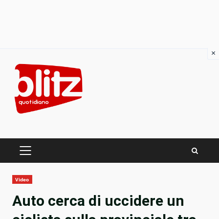
×
Skip
to
content
PRIMARY
MENU
Video
Auto cerca di uccidere un