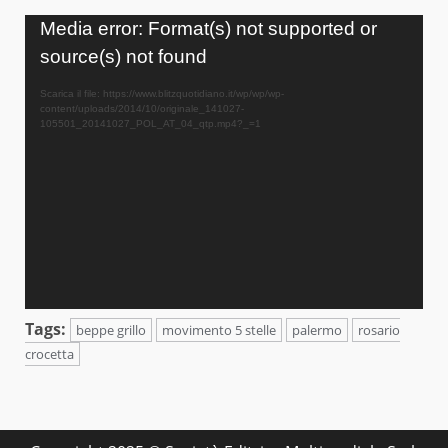
Video
Media error: Format(s) not supported or
Player
source(s) not found
Scarica il file: https://www.blitzquotidiano.it/wp/wp/wp-
content/uploads/2014/10/originale_141027-
105501_20141027_POL_AT_04_qtp.mp4?_=1
Tags:
beppe grillo
movimento 5 stelle
palermo
rosario
crocetta