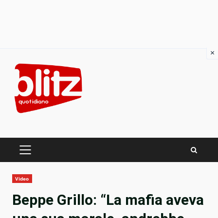
×
Skip
to
content
PRIMARY
MENU
Video
Beppe Grillo: “La mafia aveva