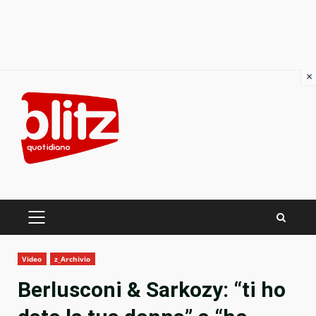
×
Skip
to
content
PRIMARY
MENU
Video
z_Archivio
Berlusconi & Sarkozy: “ti ho