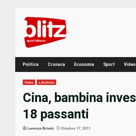
Skip
to
content
Politica
Cronaca
Economia
Sport
Video
Video
z_Archivio
Cina, bambina inves
18 passanti
Lorenzo Briotti
Ottobre 17, 2011