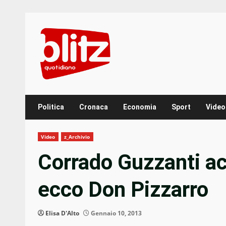
Skip
to
content
Politica
Cronaca
Economia
Sport
Video
Video
z_Archivio
Corrado Guzzanti ac
ecco Don Pizzarro
Elisa D'Alto
Gennaio 10, 2013