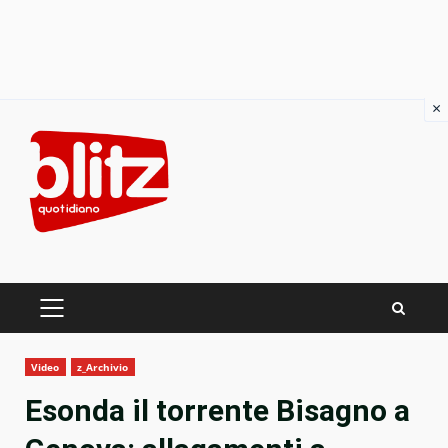
×
Skip
to
content
PRIMARY
MENU
Video
z_Archivio
Esonda il torrente Bisagno a