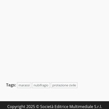
Tags:
marassi
nubifragio
protezione civile
Copyright 2025 © Società Editrice Multimediale S.r.l.