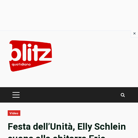
×
Skip
to
content
PRIMARY
MENU
Video
Festa dell’Unità, Elly Schlein