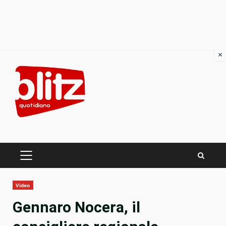
×
Skip
to
content
PRIMARY
MENU
Video
Gennaro Nocera, il