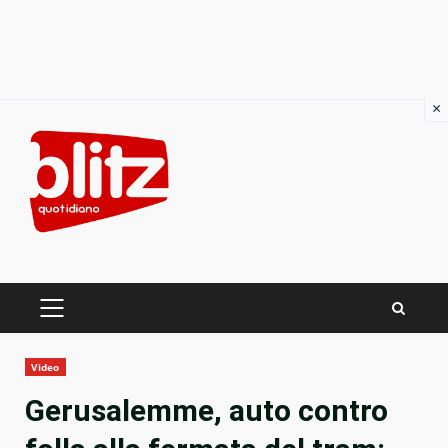
×
Skip
to
content
PRIMARY
MENU
Video
Gerusalemme, auto contro