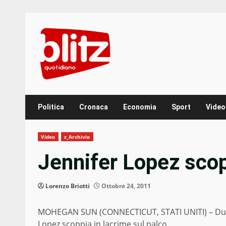
Skip
to
content
Politica
Cronaca
Economia
Sport
Video
Video
z_Archivio
Jennifer Lopez scop
Lorenzo Briotti
Ottobre 24, 2011
MOHEGAN SUN (CONNECTICUT, STATI UNITI) – Dura
Lopez scoppia in lacrime sul palco.