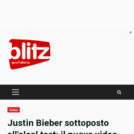
×
Skip
to
content
PRIMARY
MENU
Video
Justin Bieber sottoposto