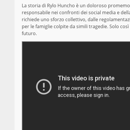
La storia di Rylo Huncho è un doloroso promemor
responsabile nei confronti dei social media e dell
richiede uno sforzo collettivo, dalle regolamentaz
per le famiglie colpite da simili tragedie. Solo così
futuro.