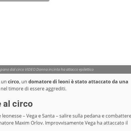
pano dal circo VIDEO Donna incinta ha attacco epilettico
n un
circo
, un
domatore di leoni è stato attaccato da una
i nel timore di essere aggrediti.
al circo
 leonesse – Vega e Santa – salire sulla pedana e combatter
omatore Maxim Orlov. Improvvisamente Vega ha attaccato il