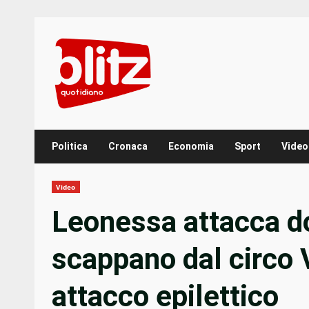
Skip
to
content
Politica
Cronaca
Economia
Sport
Video
Video
Leonessa attacca do
scappano dal circo 
attacco epilettico