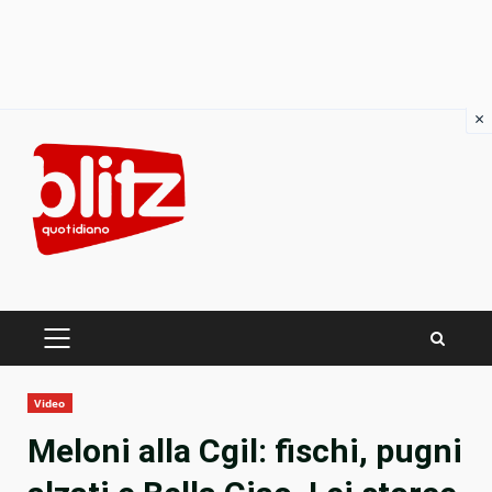
×
Skip
to
content
PRIMARY
MENU
Video
Meloni alla Cgil: fischi, pugni