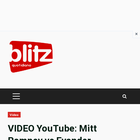
×
Skip
to
content
PRIMARY
MENU
Video
VIDEO YouTube: Mitt