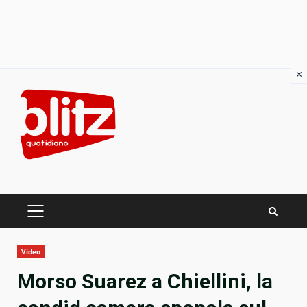
×
Skip
to
content
PRIMARY
MENU
Video
Morso Suarez a Chiellini, la