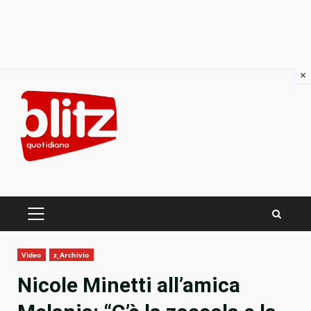
×
Skip
to
content
PRIMARY
MENU
Video
z_Archivio
Nicole Minetti all’amica