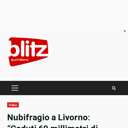
×
Skip
to
content
PRIMARY
MENU
Video
Nubifragio a Livorno: