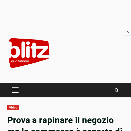
×
Skip
to
content
PRIMARY
MENU
Video
Prova a rapinare il negozio