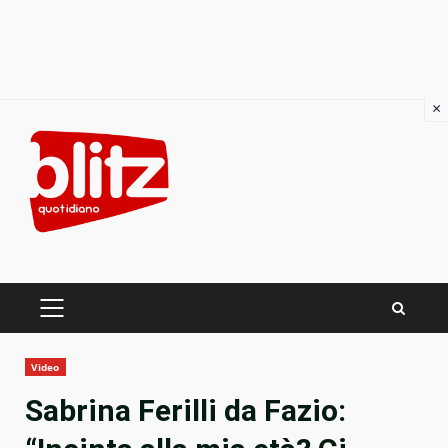
×
Skip
to
content
PRIMARY
MENU
Video
Sabrina Ferilli da Fazio: