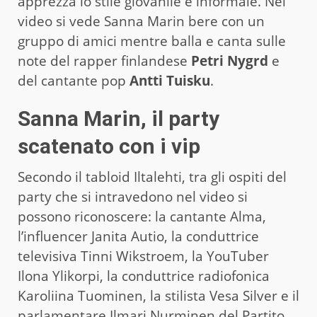
apprezza lo stile giovanile e informale. Nel
video si vede Sanna Marin bere con un
gruppo di amici mentre balla e canta sulle
note del rapper finlandese
Petri
Nygrd
e
del cantante pop
Antti
Tuisku
.
Sanna Marin, il party
scatenato con i vip
Secondo il tabloid Iltalehti, tra gli ospiti del
party che si intravedono nel video si
possono riconoscere: la cantante Alma,
l’influencer Janita Autio, la conduttrice
televisiva Tinni Wikstroem, la YouTuber
Ilona Ylikorpi, la conduttrice radiofonica
Karoliina Tuominen, la stilista Vesa Silver e il
parlamentare Ilmari Nurminen del Partito