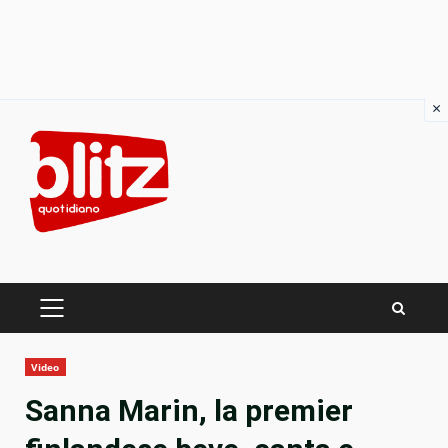
×
Skip
to
content
PRIMARY
MENU
Video
Sanna Marin, la premier