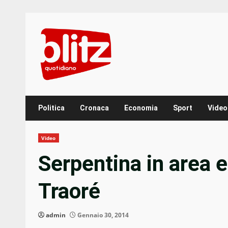
Skip
to
content
Politica
Cronaca
Economia
Sport
Video
Video
Serpentina in area e 
Traoré
admin
Gennaio 30, 2014