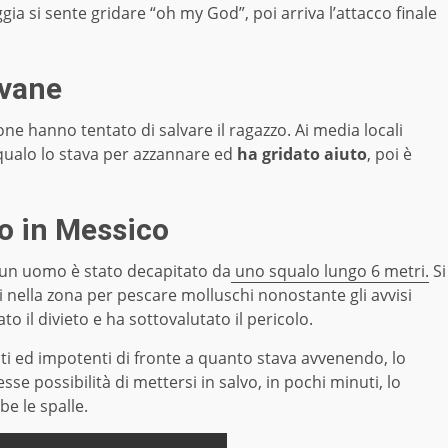
aggia si sente gridare “oh my God”, poi arriva l’attacco finale
ovane
e hanno tentato di salvare il ragazzo. Ai media locali
qualo lo stava per azzannare ed
ha gridato aiuto
, poi è
o in Messico
, un uomo è stato decapitato da
uno squalo lungo 6 metri.
Si
 nella zona per pescare molluschi nonostante gli avvisi
o il divieto e ha sottovalutato il pericolo.
ti ed impotenti di fronte a quanto stava avvenendo, lo
se possibilità di mettersi in salvo, in pochi minuti, lo
e le spalle.