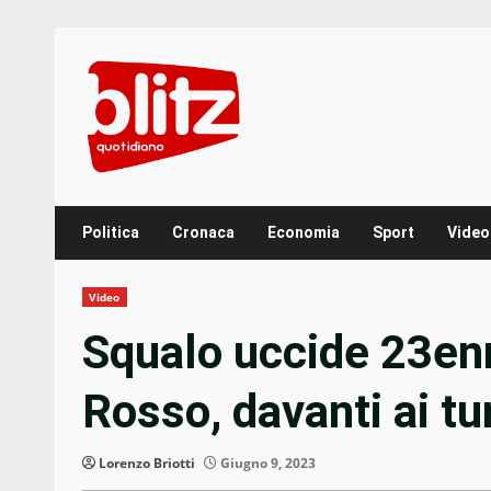
Skip
to
content
Politica
Cronaca
Economia
Sport
Video
Video
Squalo uccide 23en
Rosso, davanti ai tu
Lorenzo Briotti
Giugno 9, 2023