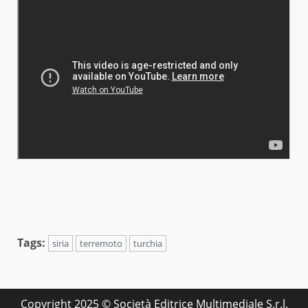
Tags:
siria
terremoto
turchia
Copyright 2025 © Società Editrice Multimediale S.r.l.