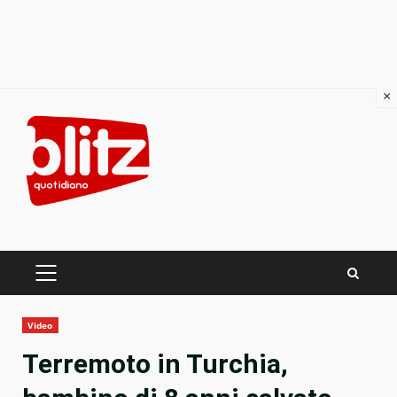
×
Skip
to
content
PRIMARY
MENU
Video
Terremoto in Turchia,