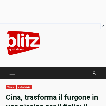
×
Skip
to
content
PRIMARY
MENU
Video
z_Archivio
Cina, trasforma il furgone in