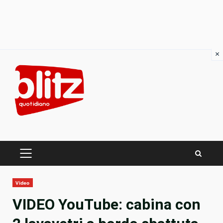
×
Skip
to
content
PRIMARY
MENU
Video
VIDEO YouTube: cabina con