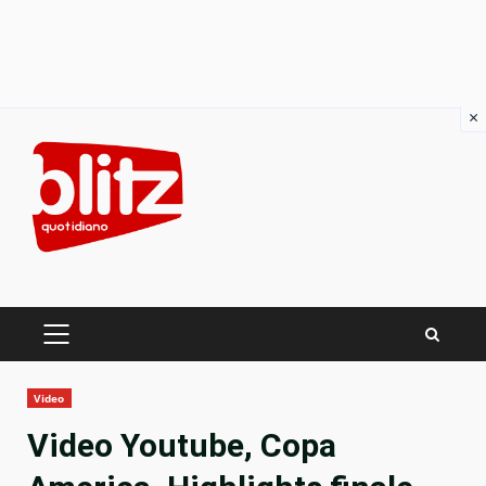
×
Skip
to
content
PRIMARY
MENU
Video
Video Youtube, Copa