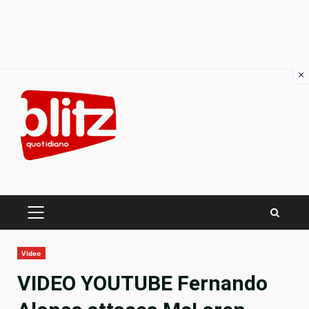
×
Skip
to
content
PRIMARY
MENU
Video
VIDEO YOUTUBE Fernando