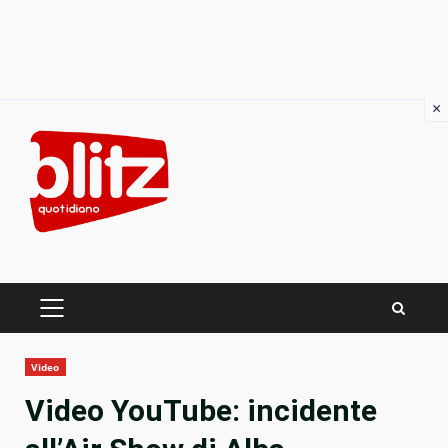
×
Skip
to
content
PRIMARY
MENU
Video
Video YouTube: incidente