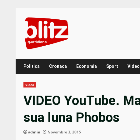
Skip
to
content
Politica
Cronaca
Economia
Sport
Video
Video
VIDEO YouTube. Mar
sua luna Phobos
admin
Novembre 3, 2015