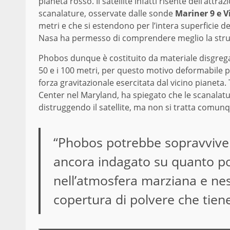
pianeta rosso. Il satellite infatti risente dell’att
scanalature, osservate dalle sonde
Mariner 9 e V
metri e che si estendono per l’intera superficie d
Nasa ha permesso di comprendere meglio la strutt
Phobos dunque è costituito da materiale disgrega
50 e i 100 metri, per questo motivo deformabile pr
forza gravitazionale esercitata dal vicino pianet
Center nel Maryland, ha spiegato che le scanalatu
distruggendo il satellite, ma non si tratta comun
“Phobos potrebbe sopravviver
ancora indagato su quanto po
nell’atmosfera marziana e nes
copertura di polvere che tiene 