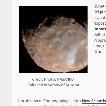
ROMA 
del
pia
scanala
rispost
impatt
dell’at
Propri
luna, 
di una 
Credit Photo: NASA/JPL-
Caltech/University of Arizona
Il problema di Phobos, spiega il sito
New Scientis