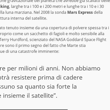
razione gravitazionale del pianeta che avrebbe già scavato delle
iking
, larghe tra i 100 e i 200 metri e lunghe tra i 10 e i 30
ella luna marziana. Nel 2008 la sonda
Mars Express
della
ura interna del satellite.
to tenuto insieme da una copertura di polvere spessa tra i
oprio come un sacchetto di fagioli e molto sensibile alla
a. Terry Hurdford, scienziato del NASA Goddard Space Flight
re sono il primo segno del fatto che Marte stia
que di una catastrofe imminente:
e per milioni di anni. Non abbiamo
trà resistere prima di cadere
suno sa quanto sia forte la
insieme il satellite”.