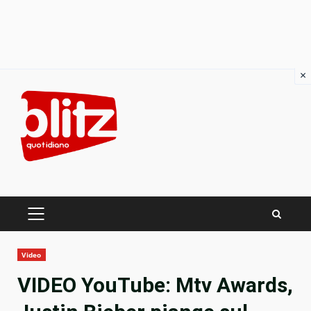
×
Skip
to
content
PRIMARY
MENU
Video
VIDEO YouTube: Mtv Awards,