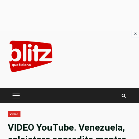
×
Skip
to
content
PRIMARY
MENU
Video
VIDEO YouTube. Venezuela,