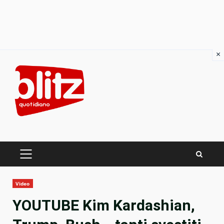
×
Skip
to
content
PRIMARY
MENU
Video
YOUTUBE Kim Kardashian,