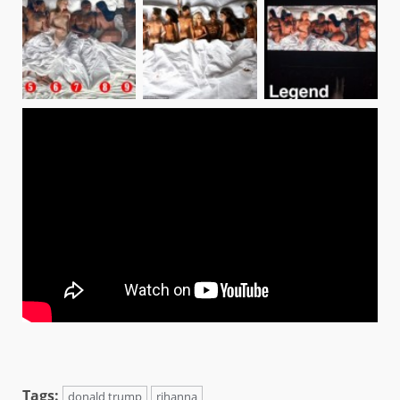
Tags:
donald trump
rihanna